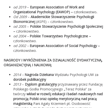
od 2019
–
European Association of Work and
Organizational Psychology (EAWOP) –
członkowstwo
.
Od 2009
–
Akademickie Stowarzyszenie Psychologii
Ekonomicznej
(ASPE) – członkowstwo.
od 2005
–
Polskie Stowarzyszenie Psychologii Społecznej
–
członkowstwo.
od 2004 –
Polskie Towarzystwo Psychologiczne –
członkowstwo.
od 2002 –
European Association of Social Psychology –
członkowstwo.
NAGRODY I WYRÓŻNIENIA ZA DZIAŁALNOŚĆ DYDAKTYCZNĄ,
ORGANIZACYJNĄ I NAUKOWĄ:
2014 –
Nagroda Dziekana
Wydziału Psychologii UW za
dorobek publikacyjny
2013
–
Dyplom gratulacyjny
przyznawany przez Fundację
Polskiego Godła Promocyjnego „Teraz Polska” za
twórczy
wkład w rozwój edukacji i badań naukowych nad
promocją Polski oraz opiekę merytoryczną nad pracą
magisterską
Pani Agaty Krzemień pt. Osobowość