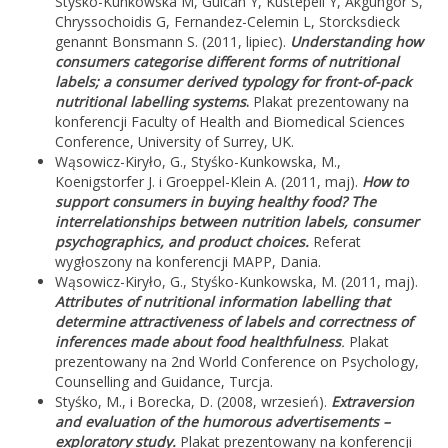
Styśko-Kunkowska M, Gulcan Y, Kustepeli Y, Akgungor S,
Chryssochoidis G, Fernandez-Celemin L, Storcksdieck
genannt Bonsmann S. (2011, lipiec).
Understanding how
consumers categorise different forms of nutritional
labels; a consumer derived typology for front-of-pack
nutritional labelling systems
.
Plakat prezentowany na
konferencji Faculty of Health and Biomedical Sciences
Conference, University of Surrey, UK.
Wąsowicz-Kiryło, G., Styśko-Kunkowska, M.,
Koenigstorfer J. i Groeppel-Klein A. (2011, maj).
How to
support consumers in buying healthy food? The
interrelationships between nutrition labels, consumer
psychographics, and product choices.
Referat
wygłoszony na konferencji MAPP, Dania.
Wąsowicz-Kiryło, G., Styśko-Kunkowska, M. (2011, maj).
Attributes of nutritional information labelling that
determine attractiveness of labels and correctness of
inferences made about food healthfulness
.
Plakat
prezentowany na 2nd World Conference on Psychology,
Counselling and Guidance, Turcja.
Styśko, M., i Borecka, D. (2008, wrzesień).
Extraversion
and evaluation of the humorous advertisements –
exploratory study.
Plakat prezentowany na konferencji