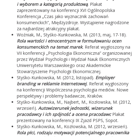
i wyborem a kategorią produktową
. Plakat
zaprezentowany na konferencji XVI Ogólnopolska
Konferencja „Czas jako wyznacznik zachowań
konsumenckich”, Międzyzdroje. Wystąpienie nagrodzone
za najbardziej atrakcyjny plakat.
Woźniak, M., Styśko-Kunkowska, M. (2013, maj, 17-18).
Rola wartości i etnocentryzm w formułowaniu ocen
konsumenckich na temat marek
.
Referat wygłoszony na
VII konferencji „Psychologia Ekonomiczna” organizowanej
przez Wydział Psychologii i Wydział Nauk Ekonomicznych
Uniwersytetu Warszawskiego oraz Akademickie
Stowarzyszenie Psychologii Ekonomicznej.
Styśko-Kunkowska, M. (2012, listopad).
Employer
branding w reklamie Internetowej
.
Referat wygłoszony
na konferencji Współczesna psychologia mediów. Nowe
perspektywy i problemy badawcze, Kraków.
Styśko-Kunkowska, M., Najbert, M., Kozłowska, M. (2012,
wrzesień).
Autowizerunek jednostki, wizerunek
pracodawcy i ich spójność a ocena pracodawc
Plakat
prezentowany na konferencji IX Zjazd PSPS, Sopot.
Styśko-Kunkowska, M., Kozłowska, M. (2012, wrzesień).
Rola płci, rodzaju motywacji potencjalnego pracownika