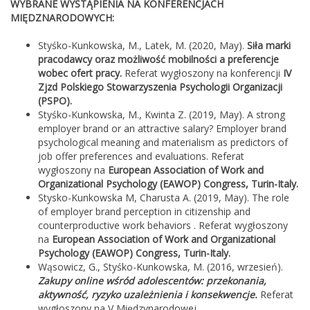
WYBRANE WYSTĄPIENIA NA KONFERENCJACH
MIĘDZNARODOWYCH:
Styśko-Kunkowska, M., Latek, M. (2020, May).
Siła marki
pracodawcy oraz możliwość mobilności a preferencje
wobec ofert pracy.
Referat wygłoszony na konferencji
IV
Zjzd Polskiego Stowarzyszenia Psychologii Organizacji
(PSPO).
Styśko-Kunkowska, M., Kwinta Z. (2019, May). A strong
employer brand or an attractive salary? Employer brand
psychological meaning and materialism as predictors of
job offer preferences and evaluations. Referat
wygłoszony na
European Association of Work and
Organizational Psychology (EAWOP) Congress, Turin-Italy.
Stysko-Kunkowska M, Charusta A. (2019, May). The role
of employer brand perception in citizenship and
counterproductive work behaviors . Referat wygłoszony
na
European Association of Work and Organizational
Psychology (EAWOP) Congress, Turin-Italy.
Wąsowicz, G., Styśko-Kunkowska, M. (2016, wrzesień).
Zakupy online wśród adolescentów: przekonania,
aktywność, ryzyko uzależnienia i konsekwencje.
Referat
wygłoszony na V Międzynarodowej