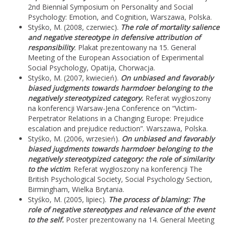
2nd Biennial Symposium on Personality and Social
Psychology: Emotion, and Cognition, Warszawa, Polska.
Styśko, M. (2008, czerwiec).
The role of mortality salience
and negative stereotype in defensive attribution of
responsibility
.
Plakat prezentowany na 15. General
Meeting of the European Association of Experimental
Social Psychology, Opatija, Chorwacja.
Styśko, M. (2007, kwiecień).
On
unbiased and favorably
biased judgments towards harmdoer belonging to the
negatively stereotypized category.
Referat wygłoszony
na konferencji Warsaw-Jena Conference on “Victim-
Perpetrator Relations in a Changing Europe: Prejudice
escalation and prejudice reduction”. Warszawa, Polska.
Styśko, M. (2006, wrzesień).
On unbiased and favorably
biased jugdments towards harmdoer belonging to the
negatively stereotypized category: the role of similarity
to the victim
. Referat wygłoszony na konferencji The
British Psychological Society, Social Psychology Section,
Birmingham, Wielka Brytania.
Styśko, M. (2005, lipiec).
The process of blaming: The
role of negative stereotypes and relevance of the event
to the self.
Poster prezentowany na 14. General Meeting