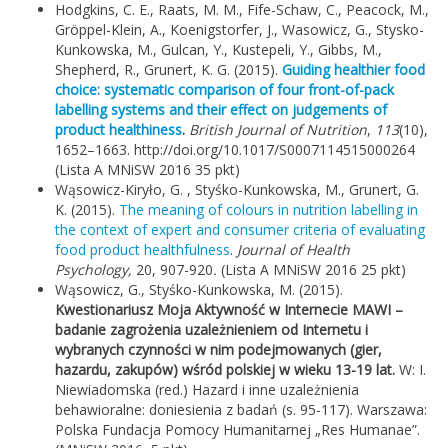
Hodgkins, C. E., Raats, M. M., Fife-Schaw, C., Peacock, M.,
Gröppel-Klein, A., Koenigstorfer, J., Wasowicz, G., Stysko-
Kunkowska, M., Gulcan, Y., Kustepeli, Y., Gibbs, M.,
Shepherd, R., Grunert, K. G. (2015).
Guiding healthier food
choice: systematic comparison of four front-of-pack
labelling systems and their effect on judgements of
product healthiness
.
British Journal of Nutrition
,
113
(10),
1652–1663. http://doi.org/10.1017/S0007114515000264
(Lista A MNiSW 2016 35 pkt)
Wąsowicz-Kiryło, G. , Styśko-Kunkowska, M., Grunert, G.
K. (2015).
The meaning of colours in nutrition labelling in
the context of expert and consumer criteria of evaluating
food product healthfulness
.
Journal of Health
Psychology,
20, 907-920
.
(Lista A MNiSW 2016 25 pkt)
Wąsowicz, G., Styśko-Kunkowska, M. (2015).
Kwestionariusz Moja Aktywność w Internecie MAWI –
badanie zagrożenia uzależnieniem od Internetu i
wybranych czynności w nim podejmowanych (gier,
hazardu, zakupów) wśród polskiej w wieku 13-19 lat.
W: I.
Niewiadomska (red.) Hazard i inne uzależnienia
behawioralne: doniesienia z badań (s. 95-117). Warszawa:
Polska Fundacja Pomocy Humanitarnej „Res Humanae”.