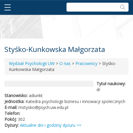
Szukaj:
Styśko-Kunkowska Małgorzata
Wydział Psychologii UW
>
O nas
>
Pracownicy
>
Styśko-
Kunkowska Małgorzata
Tytuł naukowy:
dr
Stanowisko:
adiunkt
Jednostka:
Katedra psychologii biznesu i innowacji społecznych
E-mail:
mstysko@psych.uw.edu.pl
Telefon:
Pokój:
302
Dyżury:
Aktualne dni i godziny dyżuru >>