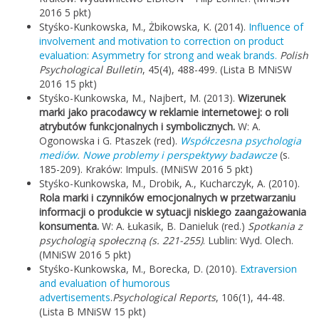
2016 5 pkt)
Styśko-Kunkowska, M., Żbikowska, K. (2014).
Influence of
involvement and motivation to correction on product
evaluation: Asymmetry for strong and weak brands.
Polish
Psychological Bulletin
, 45(4), 488-499. (Lista B MNiSW
2016 15 pkt)
Styśko-Kunkowska, M., Najbert, M. (2013).
Wizerunek
marki jako pracodawcy w reklamie internetowej: o roli
atrybutów funkcjonalnych i symbolicznych.
W: A.
Ogonowska i G. Ptaszek (red).
Współczesna psychologia
mediów. Nowe problemy i perspektywy badawcze
(s.
185-209). Kraków: Impuls. (MNiSW 2016 5 pkt)
Styśko-Kunkowska, M., Drobik, A., Kucharczyk, A. (2010).
Rola marki i czynników emocjonalnych w przetwarzaniu
informacji o produkcie w sytuacji niskiego zaangażowania
konsumenta.
W: A. Łukasik, B. Danieluk (red.)
Spotkania z
psychologią społeczną (s. 221-255)
. Lublin: Wyd. Olech.
(MNiSW 2016 5 pkt)
Styśko-Kunkowska, M., Borecka, D. (2010).
Extraversion
and evaluation of humorous
advertisements
.
Psychological Reports
, 106(1), 44-48.
(Lista B MNiSW 15 pkt)