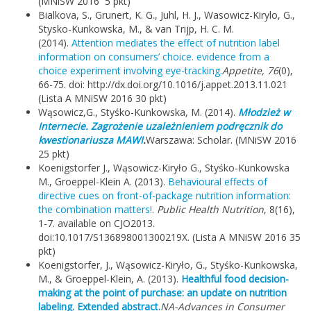
(MNiSW 2016 5 pkt)
Bialkova, S., Grunert, K. G., Juhl, H. J., Wasowicz-Kirylo, G.,
Stysko-Kunkowska, M., & van Trijp, H. C. M.
(2014).
Attention mediates the effect of nutrition label
information on consumers’ choice. evidence from a
choice experiment involving eye-tracking.
Appetite, 76
(0),
66-75. doi: http://dx.doi.org/10.1016/j.appet.2013.11.021
(Lista A MNiSW 2016 30 pkt)
Wąsowicz,G., Styśko-Kunkowska, M. (2014).
Młodzież w
Internecie. Zagrożenie uzależnieniem podręcznik do
kwestionariusza MAWI
.
Warszawa: Scholar. (MNiSW 2016
25 pkt)
Koenigstorfer J., Wąsowicz-Kiryło G., Styśko-Kunkowska
M., Groeppel-Klein A. (2013).
Behavioural effects of
directive cues on front-of-package nutrition information:
the combination matters!
.
Public Health Nutrition
, 8(16),
1-7. available on CJO2013.
doi:10.1017/S136898001300219X. (Lista A MNiSW 2016 35
pkt)
Koenigstorfer, J., Wąsowicz-Kiryło, G., Styśko-Kunkowska,
M., & Groeppel-Klein, A. (2013).
Healthful food decision-
making at the point of purchase: an update on nutrition
labeling. Extended abstract.
NA-Advances in Consumer