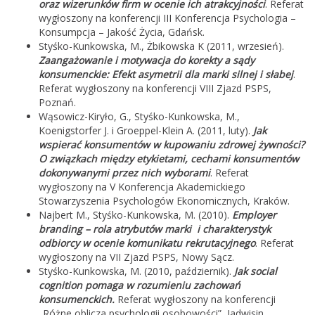
oraz wizerunków firm w ocenie ich atrakcyjności
. Referat
wygłoszony na konferencji III Konferencja Psychologia –
Konsumpcja – Jakość Życia, Gdańsk.
Styśko-Kunkowska, M., Żbikowska K (2011, wrzesień).
Zaangażowanie i motywacja do korekty a sądy
konsumenckie: Efekt asymetrii dla marki silnej i słabej
.
Referat wygłoszony na konferencji VIII Zjazd PSPS,
Poznań.
Wąsowicz-Kiryło, G., Styśko-Kunkowska, M.,
Koenigstorfer J. i Groeppel-Klein A. (2011, luty).
Jak
wspierać konsumentów w kupowaniu zdrowej żywności?
O związkach między etykietami, cechami konsumentów
dokonywanymi przez nich wyborami
. Referat
wygłoszony na V Konferencja Akademickiego
Stowarzyszenia Psychologów Ekonomicznych, Kraków.
Najbert M., Styśko-Kunkowska, M. (2010).
Employer
branding – rola atrybutów marki i charakterystyk
odbiorcy w ocenie komunikatu rekrutacyjnego
. Referat
wygłoszony na VII Zjazd PSPS, Nowy Sącz.
Styśko-Kunkowska, M. (2010, październik).
Jak social
cognition pomaga w rozumieniu zachowań
konsumenckich.
Referat wygłoszony na konferencji
„Różne oblicza psychologii osobowości”, Jadwisin.