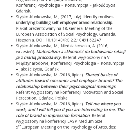
KonferencjiPsychologia – Konsumpcja – Jakość życia,
Gdańsk.
Styśko-Kunkowska, M., (2017, July).
Identity motives
underlying building self-employer brand relationship.
Plakat prezentowany na 18. General Meeting of the
European Association of Social Psychology, Granada,
Hiszpania. DOI: 10.13140/RG.2.2.10491.62247
Styśko-Kunkowska, M., Niedziałkowska, A. (2016,
wrzesień).
Materializm a skłonność do budowania relacji
Ja z marką pracodawcy.
Referat wygłoszony na V
Międzynarodowej Konferencji Psychologia – Konsumpcja
– Jakość życia, Gdańsk.
Styśko-Kunkowska, M. (2016, lipiec).
Shared basics of
attitudes toward consumer and employer brands? The
relationship between their psychological meanings
.
Referat wygłoszony na konferencji Motivation and Social
Perception, Gdańsk, Polska.
Styśko-Kunkowska, M. (2016, lipiec).
Tell me where you
work, and I will tell you if you are interesting to me. The
role of brand in impression formation
. Referat
wygłoszony na konferencji EASP Medium Size
th
5
European Meeting on the Psychology of Attitudes: