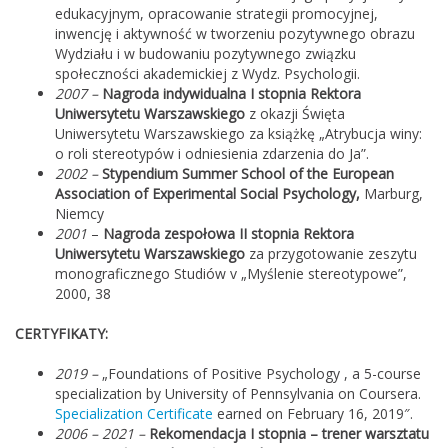
edukacyjnym, opracowanie strategii promocyjnej,
inwencję i aktywność w tworzeniu pozytywnego obrazu
Wydziału i w budowaniu pozytywnego związku
społeczności akademickiej z Wydz. Psychologii.
2007 –
Nagroda indywidualna I stopnia Rektora
Uniwersytetu Warszawskiego
z okazji Święta
Uniwersytetu Warszawskiego za książkę „Atrybucja winy:
o roli stereotypów i odniesienia zdarzenia do Ja”.
2002 –
Stypendium Summer School of the European
Association of Experimental Social Psychology,
Marburg,
Niemcy
2001
–
Nagroda zespołowa II stopnia Rektora
Uniwersytetu Warszawskiego
za przygotowanie zeszytu
monograficznego Studiów v „Myślenie stereotypowe”,
2000, 38
CERTYFIKATY:
2019 –
„Foundations of Positive Psychology , a 5-course
specialization by University of Pennsylvania on Coursera.
Specialization Certificate
earned on February 16, 2019″.
2006 – 2021 –
Rekomendacja I stopnia – trener warsztatu