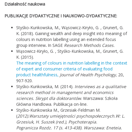
Działalność naukowa
PUBLIKACJE DYDAKTYCZNE I NAUKOWO-DYDAKTYCZNE:
Styśko-Kunkowska, M., Wąsowicz-Kiryło, G. , Grunert, G.
K. (2018). Gaining wealth and deep insight into meaning of
colours in nutrition labelling using an extended focus
group interview
.
In SAGE
Research Methods Cases.
Wąsowicz-Kiryło, G. , Styśko-Kunkowska, M., Grunert, G.
K. (2015).
The meaning of colours in nutrition labelling in the context
of expert and consumer criteria of evaluating food
product healthfulness,
Journal of Health Psychology,
20,
907-920.
Styśko-Kunkowska, M. (2014).
Interviews as a qualitative
research method in management and economics
sciences.
Skrypt dla doktorantów
. Warszawa: Szkoła
Główna Handlowa. Publikacja on-line.
Styśko-Kunkowska M., Grzesiak-Feldman M.
(
2012).Warsztaty umiejętności psychospołecznych.
W: L.
Grzesiuk, H. Suszek (red.),
Psychoterapia.
Pogranicza
Rozdz. 17 (s. 413-438). Warszawa: Eneteia.