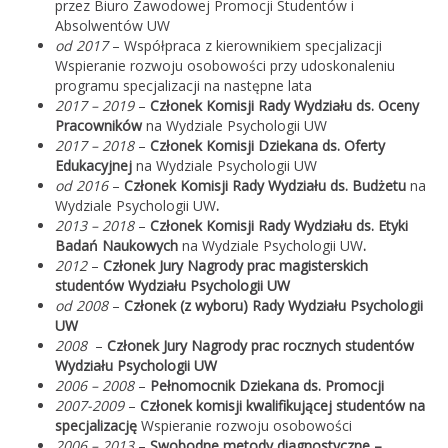
przez Biuro Zawodowej Promocji Studentów i
Absolwentów UW
od 2017
– Współpraca z kierownikiem specjalizacji
Wspieranie rozwoju osobowości przy udoskonaleniu
programu specjalizacji na następne lata
2017 – 2019
–
Członek Komisji Rady Wydziału ds. Oceny
Pracowników
na
Wydziale Psychologii UW
2017 – 2018
–
Członek Komisji Dziekana ds. Oferty
Edukacyjnej
na
Wydziale Psychologii UW
od 2016
–
Członek Komisji Rady Wydziału ds. Budżetu
na
Wydziale Psychologii UW
.
2013 – 2018
–
Członek Komisji Rady Wydziału ds. Etyki
Badań Naukowych
na
Wydziale Psychologii UW
.
2012
–
Członek Jury Nagrody prac magisterskich
studentów Wydziału Psychologii UW
od 2008
–
Członek (z wyboru) Rady Wydziału Psychologii
UW
2008
–
Członek Jury Nagrody prac rocznych studentów
Wydziału Psychologii UW
2006 – 2008
–
Pełnomocnik Dziekana ds. Promocji
2007-2009
–
Członek komisji kwalifikującej studentów na
specjalizację
Wspieranie rozwoju osobowości
2006 – 2013
–
Swobodne metody diagnostyczne –