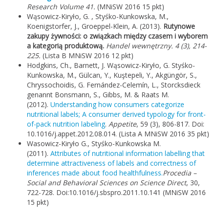
Research Volume 41.
(MNiSW 2016 15 pkt)
Wąsowicz-Kiryło, G. , Styśko-Kunkowska, M.,
Koenigstorfer, J., Groeppel-Klein, A. (2013).
Rutynowe
zakupy żywności: o związkach między czasem i wyborem
a kategorią produktową.
Handel wewnętrzny. 4 (3), 214-
225.
(Lista B MNiSW 2016 12 pkt)
Hodgkins, Ch., Barnett, J. Wąsowicz-Kiryło, G. Styśko-
Kunkowska, M., Gülcan, Y., Kuştepeli, Y., Akgüngör, S.,
Chryssochoidis, G. Fernández-Celemín, L., Storcksdieck
genannt Bonsmann, S., Gibbs, M. & Raats M.
(2012).
Understanding how consumers categorize
nutritional labels; A consumer derived typology for front-
of-pack nutrition labeling
.
Appetite
, 59 (3), 806-817. Doi:
10.1016/j.appet.2012.08.014. (Lista A MNiSW 2016 35 pkt)
Wasowicz-Kiryło G., Styśko-Kunkowska M.
(2011).
Attributes of nutritional information labelling that
determine attractiveness of labels and correctness of
inferences made about food healthfulness.
Procedia –
Social and Behavioral Sciences on Science Direct
, 30,
722-728. Doi:10.1016/j.sbspro.2011.10.141 (MNiSW 2016
15 pkt)