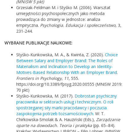
(MNiSW 5 pkt)
Grzesiak-Feldman M. i Styśko M. (2006). Warsztat
umiejętności psychospołecznych jako metoda
prowadząca do zmiany w jednostce: analiza
empiryczna.
Psychologia. Edukacja i społeczeństwo,
3,
231-244.
WYBRANE PUBLIKACJE NAUKOWE:
Styśko-Kunkowska, M. A., & Kwinta, Z. (2020).
Choice
Between Salary and Employer Brand: The Roles of
Materialism and Inclination to Develop an Identity-
Motives-Based Relationship With an Employer Brand
.
Frontiers in Psychology
,
11
, 555.
https://doi.org/10.3389/fpsyg.2020.00555 (MNiSW 2019:
70 pkt)
Styśko-Kunkowska, M. (2017).
Dobrostan psychiczny
pracownika w sektorach usług i technicznym. O roli
spostrzeganej siły marki pracodawcy i poczucia
zaspokojenia potrzeb tożsamościowych.
W: T.
Chirkowska-Smolak & A. Hauziński (Eds.),
Zarządzanie
oparte na dowodach. Teoria i praktyka
(pp. 65–84).
Kraków: Wydawnictwo LIBRON – Filip Lohner. (MNiSW