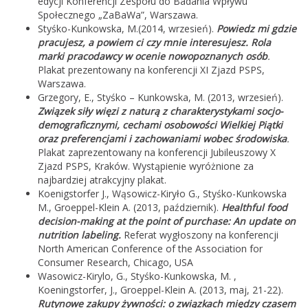
edycji Konferencji Zespołu do Badania Wpływu
Społecznego „ZaBaWa”, Warszawa.
Styśko-Kunkowska, M.(2014, wrzesień).
Powiedz mi gdzie
pracujesz, a powiem ci czy mnie interesujesz. Rola
marki pracodawcy w ocenie nowopoznanych osób
.
Plakat prezentowany na konferencji XI Zjazd PSPS,
Warszawa.
Grzegory, E., Styśko – Kunkowska, M. (2013, wrzesień).
Związek siły więzi z naturą z charakterystykami socjo-
demograficznymi, cechami osobowości Wielkiej Piątki
oraz preferencjami i zachowaniami wobec środowiska
.
Plakat zaprezentowany na konferencji Jubileuszowy X
Zjazd PSPS, Kraków. Wystąpienie wyróżnione za
najbardziej atrakcyjny plakat.
Koenigstorfer J., Wąsowicz-Kiryło G., Styśko-Kunkowska
M., Groeppel-Klein A. (2013, październik).
Healthful food
decision-making at the point of purchase: An update on
nutrition labeling.
Referat wygłoszony na konferencji
North American Conference of the Association for
Consumer Research, Chicago, USA
Wasowicz-Kirylo, G., Styśko-Kunkowska, M. ,
Koeningstorfer, J., Groeppel-Klein A. (2013, maj, 21-22).
Rutynowe zakupy żywności: o związkach między czasem