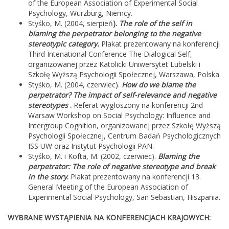
of the European Association of Experimental Social
Psychology, Würzburg, Niemcy.
Styśko, M. (2004, sierpień
).
The role of the self in
blaming the perpetrator belonging to the negative
stereotypic category.
Plakat prezentowany na konferencji
Third Intenational Conference The Dialogical Self,
organizowanej przez Katolicki Uniwersytet Lubelski i
Szkołę Wyższą Psychologii Społecznej, Warszawa, Polska.
Styśko, M. (2004, czerwiec).
How do we blame the
perpetrator? The impact of self-relevance and negative
stereotypes
.
Referat wygłoszony na konferencji 2nd
Warsaw Workshop on Social Psychology: Influence and
Intergroup Cognition, organizowanej przez Szkołę Wyższą
Psychologii Społecznej, Centrum Badań Psychologicznych
ISS UW oraz Instytut Psychologii PAN.
Styśko, M. i Kofta, M. (2002, czerwiec).
Blaming the
perpetrator: The role of negative stereotype and break
in the story
.
Plakat prezentowany na konferencji 13.
General Meeting of the European Association of
Experimental Social Psychology, San Sebastian, Hiszpania.
WYBRANE WYSTĄPIENIA NA KONFERENCJACH KRAJOWYCH: