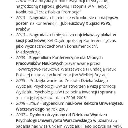
człowieka a atrybuty marki destynacji turystycznej
nagrodzoną nagrodą główną I stopnia w VII edycji
Konkursu „Teraz Polska Promocja””
2013 –
Nagroda
za III miejsce w konkursie na
najlepszy
poster
na konferencji –
Jubileuszowy X Zjazd PSPS
,
Kraków.
2013 –
Nagroda
za I miejsce za
najciekawszy plakat w
sesji posterowej
XVI Ogólnopolskiej Konferencji „Czas
jako wyznacznik zachowań konsumenckich”,
Międzyzdroje.
2009 –
Stypendium Konferencyjne dla Młodych
Pracowników Naukowych
przyznawane przez
Towarzystwo Naukowe Warszawskie i Fundację Nauki
Polskiej na udział w konferencji w Wielkiej Brytanii
2008
– Podziękowanie od Zespołu Dziekańskiego
Wydziału Psychologii UW za stworzenie wizji promocji
Wydziału Psychologii UW i za pełną inwencji i sprawną
realizację tej wizji w latach 2006-2008
2008 – 2009 –
Stypendium naukowe Rektora Uniwersytetu
Warszawskiego
na rok 2008
2007
–
Dyplom otrzymany od Dziekana Wydziału
Psychologii Uniwersytetu Warszawskiego w uznaniu
za
badania nad wizerunkiem Wydziału i jego pozycji na rynku