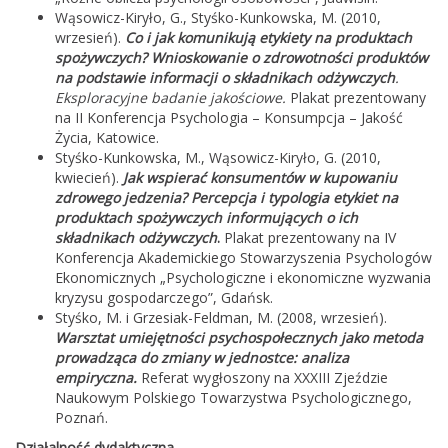
Wąsowicz-Kiryło, G., Styśko-Kunkowska, M. (2010,
wrzesień).
Co i jak komunikują etykiety na produktach
spożywczych? Wnioskowanie o zdrowotności produktów
na podstawie informacji o składnikach odżywczych
.
Eksploracyjne badanie jakościowe.
Plakat prezentowany
na II Konferencja Psychologia – Konsumpcja – Jakość
Życia, Katowice.
Styśko-Kunkowska, M., Wąsowicz-Kiryło, G. (2010,
kwiecień).
Jak wspierać konsumentów w kupowaniu
zdrowego jedzenia? Percepcja i typologia etykiet na
produktach spożywczych informujących o ich
składnikach odżywczych
.
Plakat prezentowany na IV
Konferencja Akademickiego Stowarzyszenia Psychologów
Ekonomicznych „Psychologiczne i ekonomiczne wyzwania
kryzysu gospodarczego”, Gdańsk.
Styśko, M. i Grzesiak-Feldman, M. (2008, wrzesień).
Warsztat umiejętności psychospołecznych jako metoda
prowadząca do zmiany w jednostce: analiza
empiryczna.
Referat wygłoszony na XXXIII Zjeździe
Naukowym Polskiego Towarzystwa Psychologicznego,
Poznań.
Działalność dydaktyczna