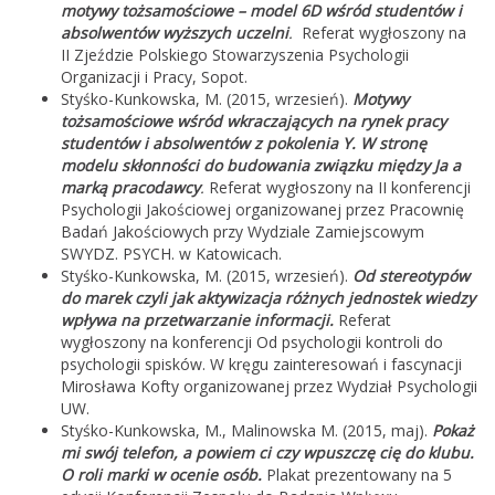
motywy tożsamościowe – model 6D wśród studentów i
absolwentów wyższych uczelni
.
Referat wygłoszony na
II Zjeździe Polskiego Stowarzyszenia Psychologii
Organizacji i Pracy, Sopot.
Styśko-Kunkowska, M. (2015, wrzesień).
Motywy
tożsamościowe wśród wkraczających na rynek pracy
studentów i absolwentów z pokolenia Y. W stronę
modelu skłonności do budowania związku między Ja a
marką pracodawcy
.
Referat wygłoszony na II konferencji
Psychologii Jakościowej organizowanej przez Pracownię
Badań Jakościowych przy Wydziale Zamiejscowym
SWYDZ. PSYCH. w Katowicach.
Styśko-Kunkowska, M. (2015, wrzesień).
Od stereotypów
do marek czyli jak aktywizacja różnych jednostek wiedzy
wpływa na przetwarzanie informacji.
Referat
wygłoszony na konferencji Od psychologii kontroli do
psychologii spisków. W kręgu zainteresowań i fascynacji
Mirosława Kofty organizowanej przez Wydział Psychologii
UW.
Styśko-Kunkowska, M., Malinowska M. (2015, maj).
Pokaż
mi swój telefon, a powiem ci czy wpuszczę cię do klubu.
O roli marki w ocenie osób.
Plakat prezentowany na 5