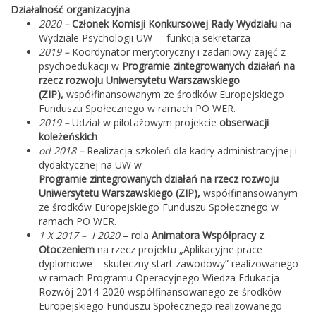
Działalność organizacyjna
2020 –
Członek Komisji Konkursowej Rady Wydziału
na
Wydziale Psychologii UW – funkcja sekretarza
2019 –
Koordynator merytoryczny i zadaniowy zajęć z
psychoedukacji w
Programie zintegrowanych działań na
rzecz rozwoju Uniwersytetu Warszawskiego
(ZIP),
współfinansowanym ze środków Europejskiego
Funduszu Społecznego w ramach PO WER.
2019 –
Udział w pilotażowym projekcie
obserwacji
koleżeńskich
od 2018 –
Realizacja szkoleń dla kadry administracyjnej i
dydaktycznej na UW w
Programie zintegrowanych działań na rzecz rozwoju
Uniwersytetu Warszawskiego (ZIP),
współfinansowanym
ze środków Europejskiego Funduszu Społecznego w
ramach PO WER.
1 X 2017 – I 2020
– rola
Animatora Współpracy z
Otoczeniem
na rzecz projektu „Aplikacyjne prace
dyplomowe – skuteczny start zawodowy” realizowanego
w ramach Programu Operacyjnego Wiedza Edukacja
Rozwój 2014-2020 współfinansowanego ze środków
Europejskiego Funduszu Społecznego realizowanego