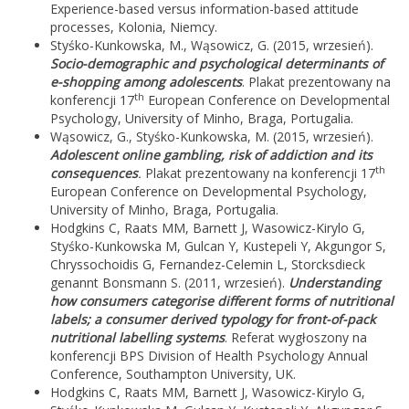
Experience-based versus information-based attitude
processes, Kolonia, Niemcy.
Styśko-Kunkowska, M., Wąsowicz, G. (2015, wrzesień).
Socio-demographic and psychological determinants of
e-shopping among adolescents
. Plakat prezentowany na
th
konferencji 17
European Conference on Developmental
Psychology, University of Minho, Braga, Portugalia.
Wąsowicz, G., Styśko-Kunkowska, M. (2015, wrzesień).
Adolescent online gambling, risk of addiction and its
th
consequences
.
Plakat prezentowany na konferencji 17
European Conference on Developmental Psychology,
University of Minho, Braga, Portugalia.
Hodgkins C, Raats MM, Barnett J, Wasowicz-Kirylo G,
Styśko-Kunkowska M, Gulcan Y, Kustepeli Y, Akgungor S,
Chryssochoidis G, Fernandez-Celemin L, Storcksdieck
genannt Bonsmann S. (2011, wrzesień).
Understanding
how consumers categorise different forms of nutritional
labels; a consumer derived typology for front-of-pack
nutritional labelling systems
. Referat wygłoszony na
konferencji BPS Division of Health Psychology Annual
Conference, Southampton University, UK.
Hodgkins C, Raats MM, Barnett J, Wasowicz-Kirylo G,