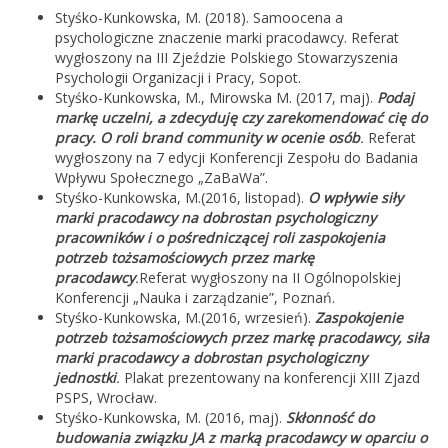
Styśko-Kunkowska, M. (2018). Samoocena a
psychologiczne znaczenie marki pracodawcy. Referat
wygłoszony na III Zjeździe Polskiego Stowarzyszenia
Psychologii Organizacji i Pracy, Sopot.
Styśko-Kunkowska, M., Mirowska M. (2017, maj).
Podaj
markę uczelni, a zdecyduję czy zarekomendować cię do
pracy. O roli brand community w ocenie osób
.
Referat
wygłoszony na 7 edycji Konferencji Zespołu do Badania
Wpływu Społecznego „ZaBaWa”.
Styśko-Kunkowska, M.(2016, listopad).
O wpływie siły
marki pracodawcy na dobrostan psychologiczny
pracowników i o pośredniczącej roli zaspokojenia
potrzeb tożsamościowych przez markę
pracodawcy
.
Referat wygłoszony na II Ogólnopolskiej
Konferencji „Nauka i zarządzanie”, Poznań.
Styśko-Kunkowska, M.(2016, wrzesień).
Zaspokojenie
potrzeb tożsamościowych przez markę pracodawcy, siła
marki pracodawcy a dobrostan psychologiczny
jednostki
.
Plakat prezentowany na konferencji XIII Zjazd
PSPS, Wrocław.
Styśko-Kunkowska, M. (2016, maj).
Skłonność do
budowania związku JA z marką pracodawcy w oparciu o